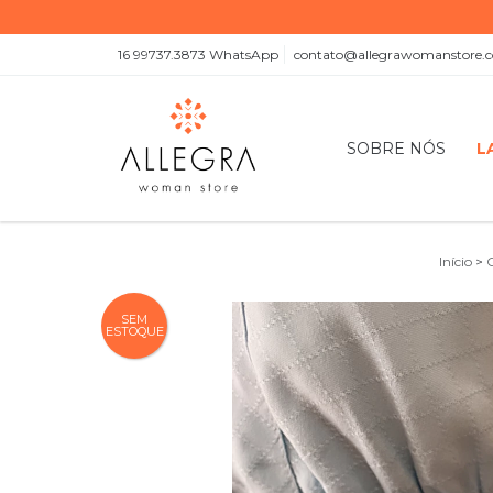
16 99737.3873 WhatsApp
contato@allegrawomanstore.
SOBRE NÓS
L
Início
>
SEM
ESTOQUE