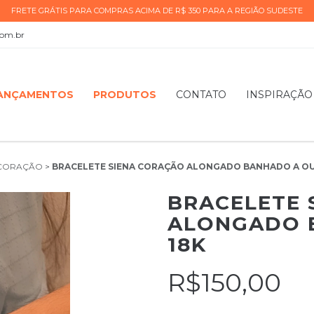
FRETE GRÁTIS PARA COMPRAS ACIMA DE R$ 350 PARA A REGIÃO SUDESTE
com.br
ANÇAMENTOS
PRODUTOS
CONTATO
INSPIRAÇÃO
CORAÇÃO
>
BRACELETE SIENA CORAÇÃO ALONGADO BANHADO A OU
BRACELETE 
ALONGADO 
18K
R$150,00