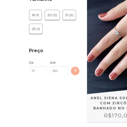
16 (1)
20 (2)
21 (2)
23 (1)
Preço
De
Até
ANEL SIENA SO
COM ZIRCÔ
BANHADO NO 
R$170,