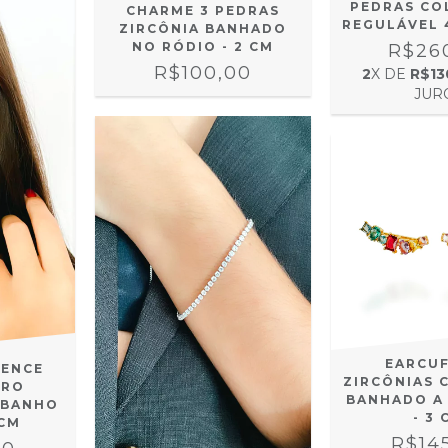
PEDRAS CO
CHARME 3 PEDRAS
REGULÁVEL 
ZIRCÔNIA BANHADO
NO RÓDIO - 2 CM
R$26
R$100,00
2
X DE
R$13
JUR
EARCUF
SENCE
ZIRCÔNIAS 
CRO
BANHADO A
 BANHO
- 3 
3CM
R$14