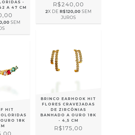
LORIDAS -
R$240,00
42 A 47 CM
2
X DE
R$120,00
SEM
0,00
JUROS
0,00
SEM
OS
BRINCO EARHOOK HIT
FLORES CRAVEJADAS
F HIT
DE ZIRCÔNIAS
COLORIDAS
BANHADO A OURO 18K
 OURO 18K
- 4,5 CM
CM
R$175,00
5,00