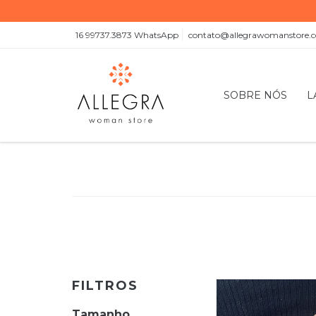
16 99737.3873 WhatsApp
contato@allegrawomanstore.
SOBRE NÓS
L
FILTROS
Tamanho