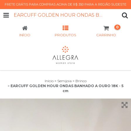
FRETE GRÁTIS PARA COMPRAS ACIMA DE R$ 350 PARA A REGIÃO SUDESTE
EARCUFF GOLDEN HOUR ONDAS BANHADO A OURO 18K - 5 CM
0
INÍCIO
PRODUTOS
CARRINHO
Início
>
Semijoia
>
Brinco
>
EARCUFF GOLDEN HOUR ONDAS BANHADO A OURO 18K - 5
cm